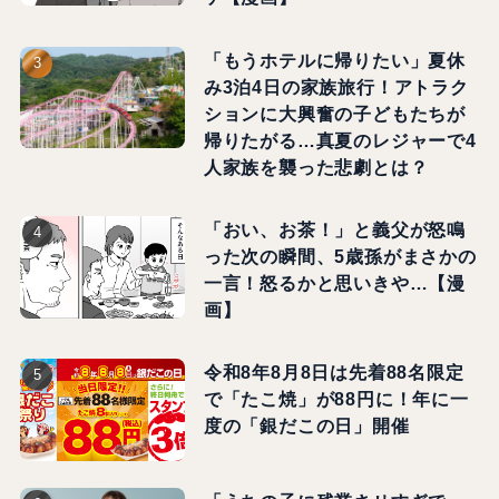
「もうホテルに帰りたい」夏休
み3泊4日の家族旅行！アトラク
ションに大興奮の子どもたちが
帰りたがる…真夏のレジャーで4
人家族を襲った悲劇とは？
「おい、お茶！」と義父が怒鳴
った次の瞬間、5歳孫がまさかの
一言！怒るかと思いきや…【漫
画】
令和8年8月8日は先着88名限定
で「たこ焼」が88円に！年に一
度の「銀だこの日」開催