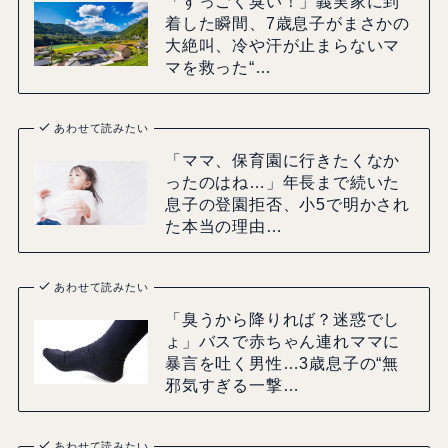
「すっごく臭い！」義実家に到
着した瞬間、7歳息子がまさかの
大絶叫、冷や汗が止まらないマ
マを救った“…
あわせて読みたい
「ママ、保育園に行きたくなか
ったのはね…」年長まで続いた
息子の登園拒否、小5で明かされ
た本当の理由…
あわせて読みたい
「臭うから降りれば？迷惑でし
ょ」バスで赤ちゃん連れママに
暴言を吐く男性…3歳息子の“無
邪気すぎる一撃…
あわせて読みたい