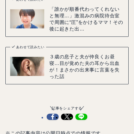
「誰かが順番代わってくれない
と無理…」激混みの病院待合室
で周囲に“圧”をかけるママ！その
後に起きた出…
あわせて読みたい
３歳の息子と夫が仲良くお昼
寝…目が覚めた夫の耳から出血
が！まさかの出来事に言葉を失
った話
記事をシェアする
※この記事内容は公開日時点での情報です。