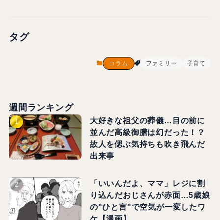
タグ
コラム
ファミリー
子育て
週間ランキング
大好きな祖父の葬儀…目の前に
並んだ高級御膳は幻だった！？
故人を偲ぶ気持ちも吹き飛んだ
出来事
「いいんだよ、ママ」レジに割
り込んだおじさんが赤面…5歳娘
の"ひと言"で空気が一変したワ
ケ【漫画】