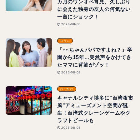
カ月のワンオペ育児、久しぶり
に会えた独身の友人の何気ない
一言にショック！
2026-08-08
コラム
「○○ちゃんパパですよね？」卒
園から15年…突然声をかけてき
たママに背筋がゾッ！
2026-08-08
おでかけ
キャナルシティ博多に“台湾夜市
風”アミューズメント空間が誕
生！台湾式クレーンゲームやク
ラフトビールも
2026-08-08