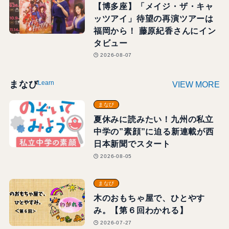
【博多座】「メイジ・ザ・キャ
ッツアイ」待望の再演ツアーは
福岡から！ 藤原紀香さんにイン
タビュー
2026-08-07
Learn
まなび
VIEW MORE
まなび
夏休みに読みたい！九州の私立
中学の”素顔”に迫る新連載が西
日本新聞でスタート
2026-08-05
まなび
木のおもちゃ屋で、ひとやす
み。【第６回わかれる】
2026-07-27