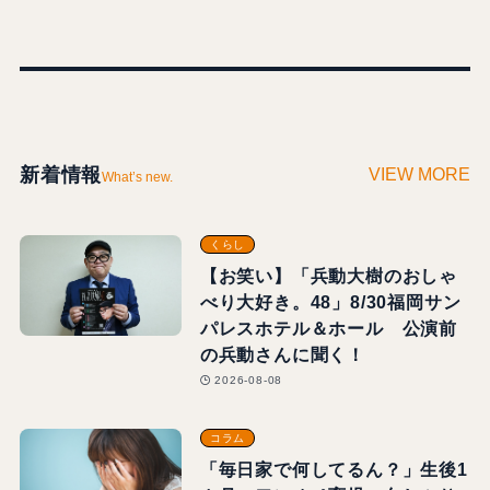
新着情報
VIEW MORE
What’s new.
くらし
【お笑い】「兵動大樹のおしゃ
べり大好き。48」8/30福岡サン
パレスホテル＆ホール 公演前
の兵動さんに聞く！
2026-08-08
コラム
「毎日家で何してるん？」生後1