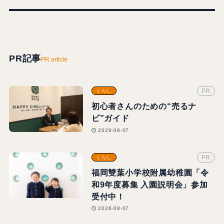
PR記事
PR article
PR
くらし
初心者さんのための“売るナ
ビ”ガイド
2026-08-07
PR
くらし
福岡雙葉小学校附属幼稚園「令
和9年度募集 入園説明会」参加
受付中！
2026-08-07