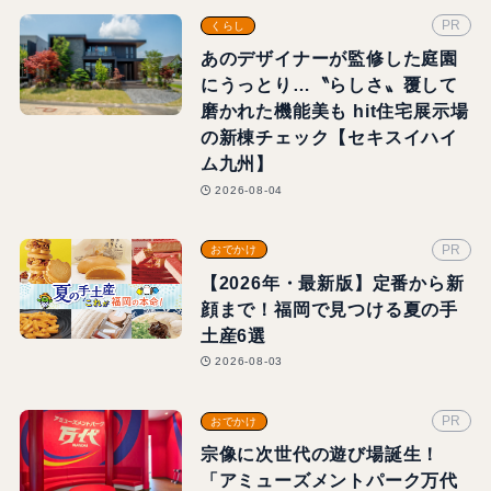
PR
くらし
あのデザイナーが監修した庭園
にうっとり…〝らしさ〟覆して
磨かれた機能美も hit住宅展示場
の新棟チェック【セキスイハイ
ム九州】
2026-08-04
PR
おでかけ
【2026年・最新版】定番から新
顔まで！福岡で見つける夏の手
土産6選
2026-08-03
PR
おでかけ
宗像に次世代の遊び場誕生！
「アミューズメントパーク万代