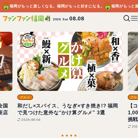
福岡がもっと楽しくなる。福岡がもっと好きになる。
福岡がもっと
08.08
2026 Sat
グルメ
グル
全国
和だし×スパイス、うなぎ×すき焼き!? 福岡
【コ
新店
で見つけた意外な“かけ算グルメ” 3選
1,
挑戦
2026-08-04
202