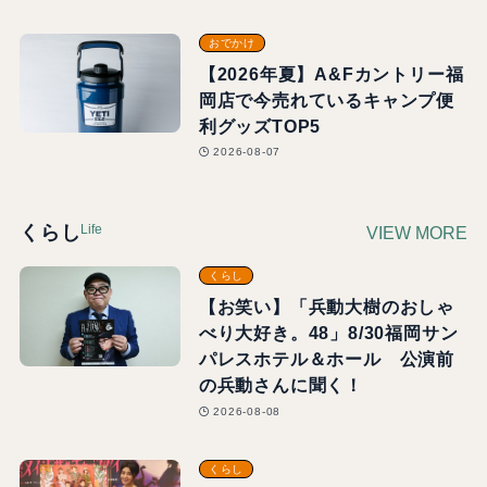
おでかけ
【2026年夏】A&Fカントリー福
岡店で今売れているキャンプ便
利グッズTOP5
2026-08-07
Life
くらし
VIEW MORE
くらし
【お笑い】「兵動大樹のおしゃ
べり大好き。48」8/30福岡サン
パレスホテル＆ホール 公演前
の兵動さんに聞く！
2026-08-08
くらし