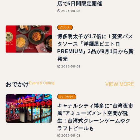
店で5日間限定開催
2026-08-08
グルメ
博多明太子が1.7倍に！贅沢パス
タソース「洋麺屋ピエトロ
PREMIUM」3品が9月1日から新
発売
2026-08-08
Event & Outing
おでかけ
VIEW MORE
おでかけ
キャナルシティ博多に“台湾夜市
風”アミューズメント空間が誕
生！台湾式クレーンゲームやク
ラフトビールも
2026-08-08