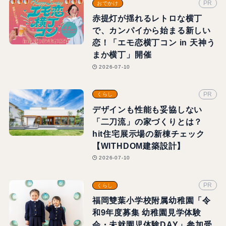
PR
おでかけ
赤提灯が揺れるレトロな横丁
で、カンパイから始まる新しい
恋！「エモ恋横丁コン in 天神う
まか横丁」開催
2026-07-10
PR
くらし
デザインも性能も妥協しない
「二刀流」の家づくりとは？
hit住宅展示場の新棟チェック
【WITHDOM建築設計】
2026-07-10
PR
くらし
福岡雙葉小学校附属幼稚園「令
和9年度募集 幼稚園見学体験
会・未就園児体験DAY」参加受