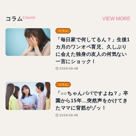
Column
コラム
VIEW MORE
コラム
「毎日家で何してるん？」生後1
カ月のワンオペ育児、久しぶり
に会えた独身の友人の何気ない
一言にショック！
2026-08-08
コラム
「○○ちゃんパパですよね？」卒
園から15年…突然声をかけてき
たママに背筋がゾッ！
2026-08-08