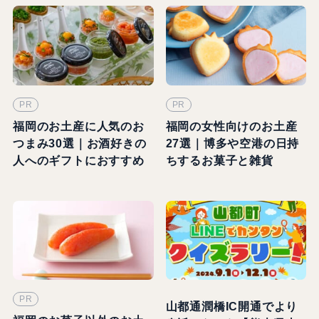
PR
PR
福岡のお土産に人気のお
福岡の女性向けのお土産
つまみ30選｜お酒好きの
27選｜博多や空港の日持
人へのギフトにおすすめ
ちするお菓子と雑貨
PR
山都通潤橋IC開通でより