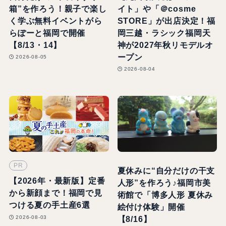
箱”を作ろう！親子で楽し
イト」や「＠cosme
く学ぶ無料イベントがら
STORE」が出店決定！福
らぽーと福岡で開催
岡三越・ラシック福岡天
【8/13・14】
神が2027年秋リモデルオ
ープン
2026-08-05
2026-08-04
PR
夏休みに“自分だけの干支
【2026年・最新版】定番
人形”を作ろう♪福岡市美
から新顔まで！福岡で見
術館で「博多人形 夏休み
つける夏の手土産6選
絵付け体験」開催
2026-08-03
【8/16】