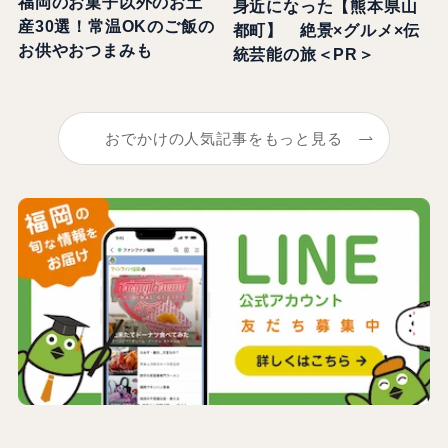
福岡のお菓子以外のお土
身近になった【熊本県山
産30選！常温OKのご飯の
都町】 絶景×グルメ×伝
お供やおつまみも
統芸能の旅＜PR＞
おでかけの人気記事をもっと見る