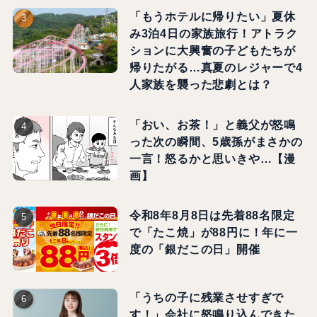
「もうホテルに帰りたい」夏休
み3泊4日の家族旅行！アトラク
ションに大興奮の子どもたちが
帰りたがる…真夏のレジャーで4
人家族を襲った悲劇とは？
「おい、お茶！」と義父が怒鳴
った次の瞬間、5歳孫がまさかの
一言！怒るかと思いきや…【漫
画】
令和8年8月8日は先着88名限定
で「たこ焼」が88円に！年に一
度の「銀だこの日」開催
「うちの子に残業させすぎで
す！」会社に怒鳴り込んできた