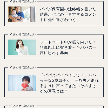
あわせて読みたい
パパが保育園の連絡帳を書いた
結果…パパの正直すぎるコメン
トに先生達ざわつく
あわせて読みたい
フードコート中が振り向いた！
想像以上に響き渡ったパパの一
言に思わず赤面
あわせて読みたい
「パパとバイバイして！」パパ
っ子な5歳息子が、突然夫と別れ
るように言ってきた…そのまさ
かの真意とは？
あわせて読みたい