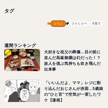
タグ
コラム
ファミリー
子育て
週間ランキング
大好きな祖父の葬儀…目の前に
並んだ高級御膳は幻だった！？
故人を偲ぶ気持ちも吹き飛んだ
出来事
「いいんだよ、ママ」レジに割
り込んだおじさんが赤面…5歳娘
の"ひと言"で空気が一変したワ
ケ【漫画】