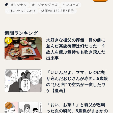
オリジナル
オリジナルグッズ
キンコーズ
これ、やってみた！
紙面Vol.182 2月4日号
週間ランキング
大好きな祖父の葬儀…目の前に
並んだ高級御膳は幻だった！？
故人を偲ぶ気持ちも吹き飛んだ
出来事
「いいんだよ、ママ」レジに割
り込んだおじさんが赤面…5歳娘
の"ひと言"で空気が一変したワ
ケ【漫画】
「おい、お茶！」と義父が怒鳴
った次の瞬間、5歳孫がまさかの