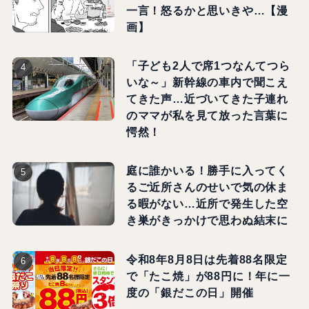
一言！怒るかと思いきや…【漫
画】
「子ども2人で席1つなんてつら
いな～」新幹線の車内で聞こえ
てきた声…近づいてきた子連れ
のママが私を見て放った言葉に
愕然！
庭に誰かいる！勝手に入ってく
るご近所さんのせいで気の休ま
る暇がない…近所で発生した空
き巣がきっかけで思わぬ結末に
令和8年8月8日は先着88名限定
で「たこ焼」が88円に！年に一
度の「銀だこの日」開催