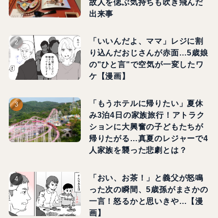
故人を偲ぶ気持ちも吹き飛んだ
出来事
「いいんだよ、ママ」レジに割
り込んだおじさんが赤面…5歳娘
の"ひと言"で空気が一変したワ
ケ【漫画】
「もうホテルに帰りたい」夏休
み3泊4日の家族旅行！アトラク
ションに大興奮の子どもたちが
帰りたがる…真夏のレジャーで4
人家族を襲った悲劇とは？
「おい、お茶！」と義父が怒鳴
った次の瞬間、5歳孫がまさかの
一言！怒るかと思いきや…【漫
画】