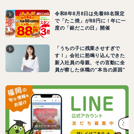
令和8年8月8日は先着88名限定
で「たこ焼」が88円に！年に一
度の「銀だこの日」開催
「うちの子に残業させすぎで
す！」会社に怒鳴り込んできた
新入社員の母親、その言動に全
員が察した休職の“本当の原因”