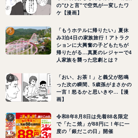
の"ひと言"で空気が一変したワ
ケ【漫画】
「もうホテルに帰りたい」夏休
み3泊4日の家族旅行！アトラク
ションに大興奮の子どもたちが
帰りたがる…真夏のレジャーで4
人家族を襲った悲劇とは？
「おい、お茶！」と義父が怒鳴
った次の瞬間、5歳孫がまさかの
一言！怒るかと思いきや…【漫
画】
令和8年8月8日は先着88名限定
で「たこ焼」が88円に！年に一
度の「銀だこの日」開催