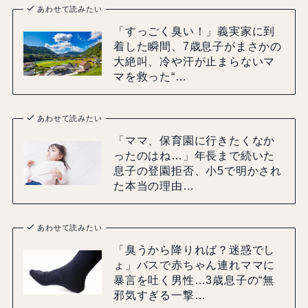
あわせて読みたい
「すっごく臭い！」義実家に到
着した瞬間、7歳息子がまさかの
大絶叫、冷や汗が止まらないマ
マを救った“…
あわせて読みたい
「ママ、保育園に行きたくなか
ったのはね…」年長まで続いた
息子の登園拒否、小5で明かされ
た本当の理由…
あわせて読みたい
「臭うから降りれば？迷惑でし
ょ」バスで赤ちゃん連れママに
暴言を吐く男性…3歳息子の“無
邪気すぎる一撃…