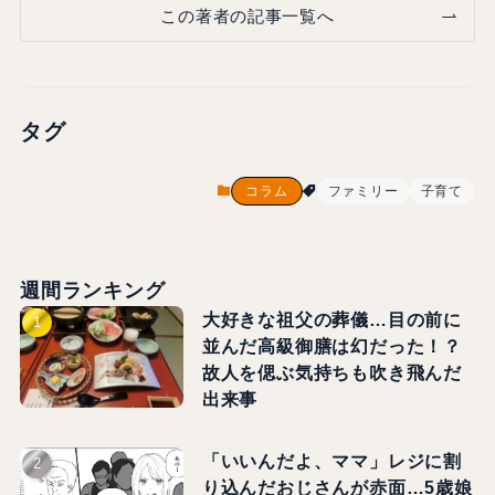
この著者の記事一覧へ
タグ
コラム
ファミリー
子育て
週間ランキング
大好きな祖父の葬儀…目の前に
並んだ高級御膳は幻だった！？
故人を偲ぶ気持ちも吹き飛んだ
出来事
「いいんだよ、ママ」レジに割
り込んだおじさんが赤面…5歳娘