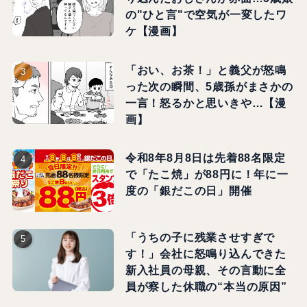
の"ひと言"で空気が一変したワ
ケ【漫画】
「おい、お茶！」と義父が怒鳴
った次の瞬間、5歳孫がまさかの
一言！怒るかと思いきや…【漫
画】
令和8年8月8日は先着88名限定
で「たこ焼」が88円に！年に一
度の「銀だこの日」開催
「うちの子に残業させすぎで
す！」会社に怒鳴り込んできた
新入社員の母親、その言動に全
員が察した休職の“本当の原因”