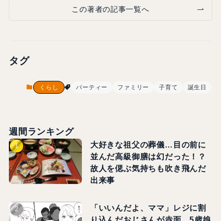
この著者の記事一覧へ
タグ
くらし
パーティー
ファミリー
子育て
誕生日
週間ランキング
大好きな祖父の葬儀…目の前に
並んだ高級御膳は幻だった！？
故人を偲ぶ気持ちも吹き飛んだ
出来事
「いいんだよ、ママ」レジに割
り込んだおじさんが赤面…5歳娘