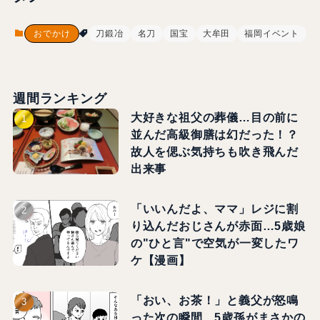
おでかけ
刀鍛冶
名刀
国宝
大牟田
福岡イベント
週間ランキング
大好きな祖父の葬儀…目の前に
並んだ高級御膳は幻だった！？
故人を偲ぶ気持ちも吹き飛んだ
出来事
「いいんだよ、ママ」レジに割
り込んだおじさんが赤面…5歳娘
の"ひと言"で空気が一変したワ
ケ【漫画】
「おい、お茶！」と義父が怒鳴
った次の瞬間、5歳孫がまさかの