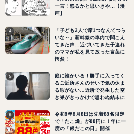
一言！怒るかと思いきや…【漫
画】
「子ども2人で席1つなんてつら
いな～」新幹線の車内で聞こえ
てきた声…近づいてきた子連れ
のママが私を見て放った言葉に
愕然！
庭に誰かいる！勝手に入ってく
るご近所さんのせいで気の休ま
る暇がない…近所で発生した空
き巣がきっかけで思わぬ結末に
令和8年8月8日は先着88名限定
で「たこ焼」が88円に！年に一
度の「銀だこの日」開催