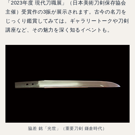
「2023年度 現代刀職展」（日本美術刀剣保存協会
主催）受賞作の3振が展示されます。古今の名刀を
じっくり鑑賞してみては。ギャラリートークや刀剣
講座など、その魅力を深く知るイベントも。
脇差 銘「光世」（重要刀剣 鎌倉時代）