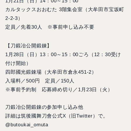
1月21日（日）14：00～15：00
カルタックスおおむた 3階集会室（大牟田市宝坂町
2-2-3）
定員／先着30人 ※事前申し込み不要
【刀鍛冶公開鍛錬】
1月28日（日）13：00～15：00ごろ（12：30受け
付け開始）
四郎國光鍛錬場（大牟田市倉永451-2）
入場料／500円 定員／150人
※事前予約制 応募締め切り／1月23日（火）
刀鍛冶公開鍛錬の参加申し込み他
詳細は筑後國舞刀會公式X（旧Twitter）で。
@butoukai_omuta