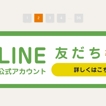
1
2
3
4
...
36