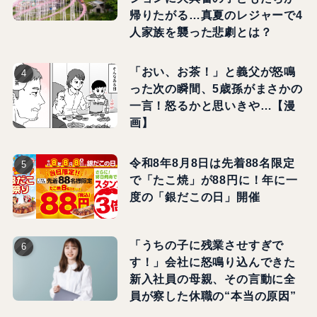
帰りたがる…真夏のレジャーで4
人家族を襲った悲劇とは？
「おい、お茶！」と義父が怒鳴
った次の瞬間、5歳孫がまさかの
一言！怒るかと思いきや…【漫
画】
令和8年8月8日は先着88名限定
で「たこ焼」が88円に！年に一
度の「銀だこの日」開催
「うちの子に残業させすぎで
す！」会社に怒鳴り込んできた
新入社員の母親、その言動に全
員が察した休職の“本当の原因”