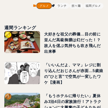
グルメ
ランチ
担々麺
福岡グルメ
週間ランキング
大好きな祖父の葬儀…目の前に
並んだ高級御膳は幻だった！？
故人を偲ぶ気持ちも吹き飛んだ
出来事
「いいんだよ、ママ」レジに割
り込んだおじさんが赤面…5歳娘
の"ひと言"で空気が一変したワ
ケ【漫画】
「もうホテルに帰りたい」夏休
み3泊4日の家族旅行！アトラク
ションに大興奮の子どもたちが