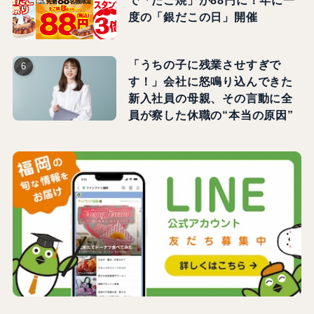
で「たこ焼」が88円に！年に一
度の「銀だこの日」開催
「うちの子に残業させすぎで
す！」会社に怒鳴り込んできた
新入社員の母親、その言動に全
員が察した休職の“本当の原因”