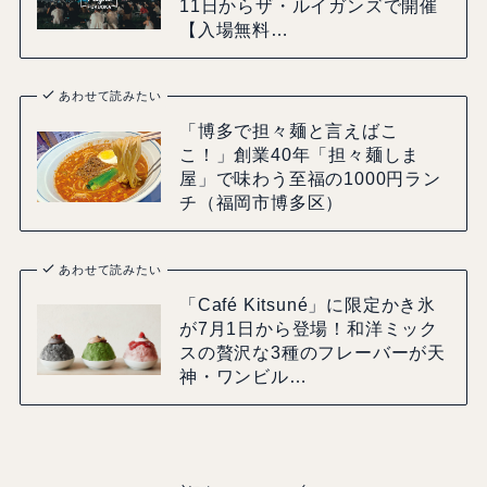
11日からザ・ルイガンズで開催
【入場無料…
あわせて読みたい
「博多で担々麺と言えばこ
こ！」創業40年「担々麺しま
屋」で味わう至福の1000円ラン
チ（福岡市博多区）
あわせて読みたい
「Café Kitsuné」に限定かき氷
が7月1日から登場！和洋ミック
スの贅沢な3種のフレーバーが天
神・ワンビル…