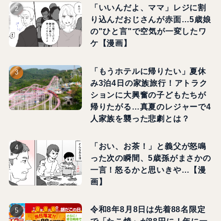
「いいんだよ、ママ」レジに割
り込んだおじさんが赤面…5歳娘
の"ひと言"で空気が一変したワ
ケ【漫画】
「もうホテルに帰りたい」夏休
み3泊4日の家族旅行！アトラク
ションに大興奮の子どもたちが
帰りたがる…真夏のレジャーで4
人家族を襲った悲劇とは？
「おい、お茶！」と義父が怒鳴
った次の瞬間、5歳孫がまさかの
一言！怒るかと思いきや…【漫
画】
令和8年8月8日は先着88名限定