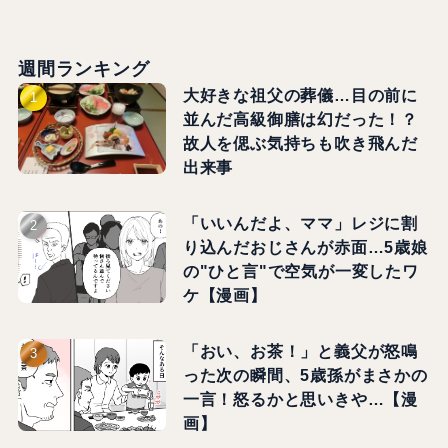
週間ランキング
大好きな祖父の葬儀…目の前に
並んだ高級御膳は幻だった！？
故人を偲ぶ気持ちも吹き飛んだ
出来事
「いいんだよ、ママ」レジに割
り込んだおじさんが赤面…5歳娘
の"ひと言"で空気が一変したワ
ケ【漫画】
「おい、お茶！」と義父が怒鳴
った次の瞬間、5歳孫がまさかの
一言！怒るかと思いきや…【漫
画】