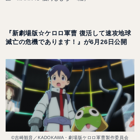
『新劇場版☆ケロロ軍曹 復活して速攻地球
滅亡の危機であります！
』
が6月26日公開
©吉崎観音／KADOKAWA・劇場版ケロロ軍曹製作委員会