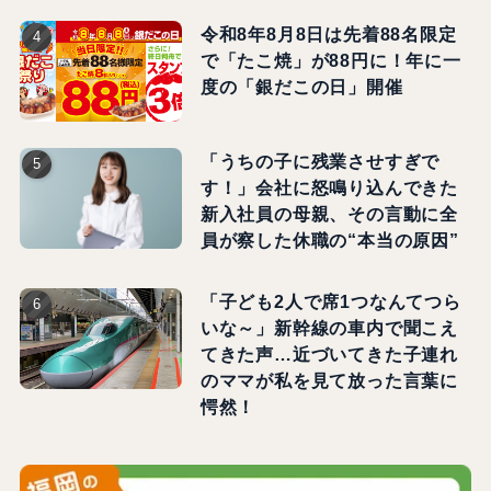
令和8年8月8日は先着88名限定
で「たこ焼」が88円に！年に一
度の「銀だこの日」開催
「うちの子に残業させすぎで
す！」会社に怒鳴り込んできた
新入社員の母親、その言動に全
員が察した休職の“本当の原因”
「子ども2人で席1つなんてつら
いな～」新幹線の車内で聞こえ
てきた声…近づいてきた子連れ
のママが私を見て放った言葉に
愕然！