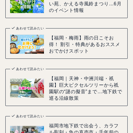
い苑、かえる寺風鈴まつり…6月
のイベント情報
あわせて読みたい
【福岡・梅雨】雨の日こそお
得！ 割引・特典があるおススメ
おでかけスポット
あわせて読みたい
【福岡｜天神・中洲川端・祇
園】巨大ピクセルツリーから祇
園駅の“謎の擬音”まで…地下鉄で
巡る沿線散策
あわせて読みたい
福岡市地下鉄で出会う、カラフ
ル彫刻・魚の直売市・千年前の