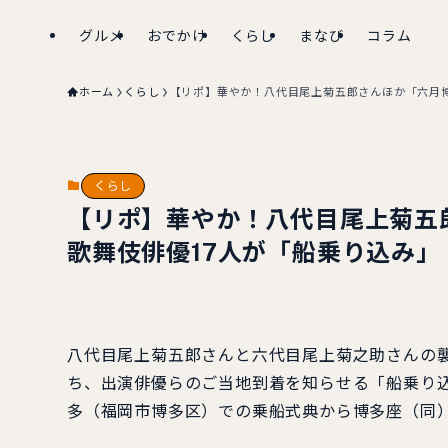
グルメ
おでかけ
くらし
まなび
コラム
ホーム
くらし
【リポ】華やか！八代目尾上菊五郎さんほか「六月博
くらし
【リポ】華やか！八代目尾上菊五
歌舞伎俳優17人が「船乗り込み」
八代目尾上菊五郎さんと六代目尾上菊之助さんの襲
ち、出演俳優らのご当地到着を知らせる「船乗り込
多（福岡市博多区）での乗船式典から博多座（同