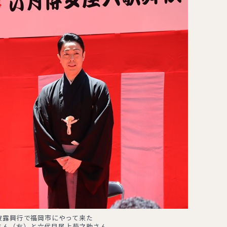
披露興行で福岡市にやって来た
さん（右）と六代目尾上菊之助さん