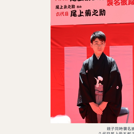
親子同時襲名
八代目尾上菊五郎