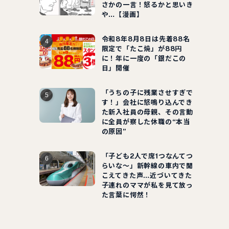
さかの一言！怒るかと思いき
や…【漫画】
令和8年8月8日は先着88名
限定で「たこ焼」が88円
に！年に一度の「銀だこの
日」開催
「うちの子に残業させすぎで
す！」会社に怒鳴り込んでき
た新入社員の母親、その言動
に全員が察した休職の“本当
の原因”
「子ども2人で席1つなんてつ
らいな～」新幹線の車内で聞
こえてきた声…近づいてきた
子連れのママが私を見て放っ
た言葉に愕然！