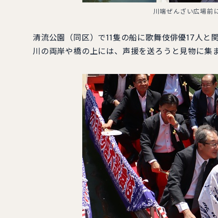
川端ぜんざい広場前
清流公園（同区）で11隻の船に歌舞伎俳優17人
川の両岸や橋の上には、声援を送ろうと見物に集