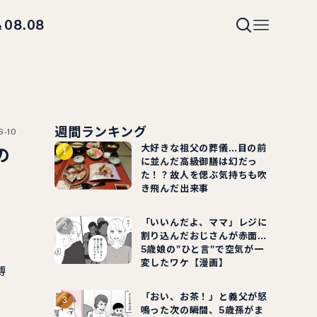
08.08
t
週間ランキング
6-10
大好きな祖父の葬儀…目の前
の
に並んだ高級御膳は幻だっ
た！？故人を偲ぶ気持ちも吹
き飛んだ出来事
「いいんだよ、ママ」レジに
割り込んだおじさんが赤面…
5歳娘の"ひと言"で空気が一
変したワケ【漫画】
博
「おい、お茶！」と義父が怒
鳴った次の瞬間、5歳孫がま