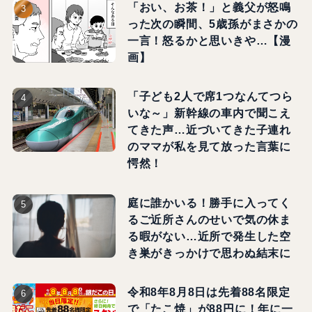
「おい、お茶！」と義父が怒鳴
った次の瞬間、5歳孫がまさかの
一言！怒るかと思いきや…【漫
画】
「子ども2人で席1つなんてつら
いな～」新幹線の車内で聞こえ
てきた声…近づいてきた子連れ
のママが私を見て放った言葉に
愕然！
庭に誰かいる！勝手に入ってく
るご近所さんのせいで気の休ま
る暇がない…近所で発生した空
き巣がきっかけで思わぬ結末に
令和8年8月8日は先着88名限定
で「たこ焼」が88円に！年に一