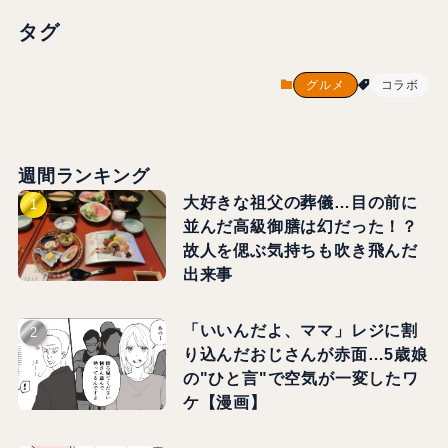
タグ
グルメ
コラボ
週間ランキング
大好きな祖父の葬儀…目の前に
並んだ高級御膳は幻だった！？
故人を偲ぶ気持ちも吹き飛んだ
出来事
「いいんだよ、ママ」レジに割
り込んだおじさんが赤面…5歳娘
の"ひと言"で空気が一変したワ
ケ【漫画】