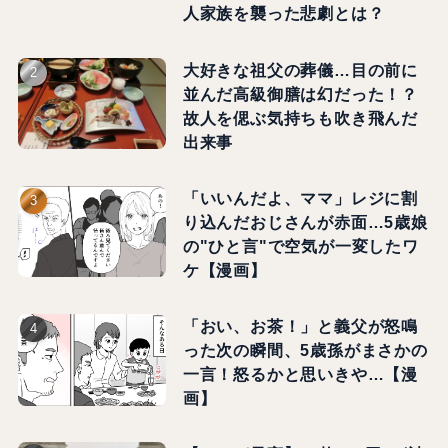
人家族を襲った悲劇とは？
大好きな祖父の葬儀…目の前に
並んだ高級御膳は幻だった！？
故人を偲ぶ気持ちも吹き飛んだ
出来事
「いいんだよ、ママ」レジに割
り込んだおじさんが赤面…5歳娘
の"ひと言"で空気が一変したワ
ケ【漫画】
「おい、お茶！」と義父が怒鳴
った次の瞬間、5歳孫がまさかの
一言！怒るかと思いきや…【漫
画】