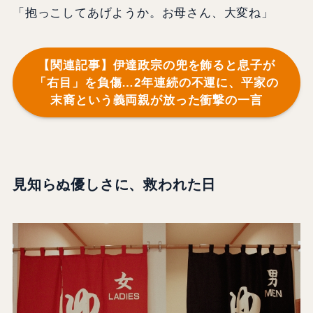
「抱っこしてあげようか。お母さん、大変ね」
【関連記事】伊達政宗の兜を飾ると息子が
「右目」を負傷…2年連続の不運に、平家の
末裔という義両親が放った衝撃の一言
見知らぬ優しさに、救われた日