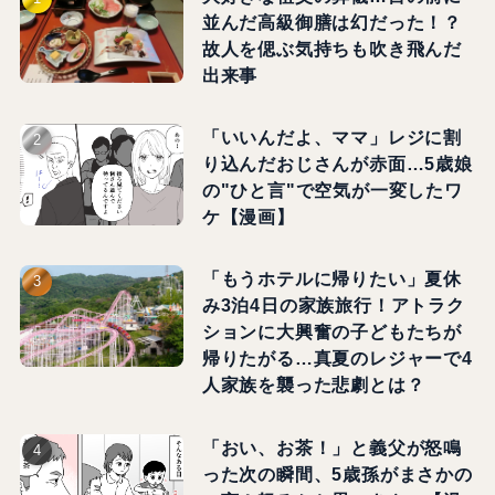
並んだ高級御膳は幻だった！？
故人を偲ぶ気持ちも吹き飛んだ
出来事
「いいんだよ、ママ」レジに割
り込んだおじさんが赤面…5歳娘
の"ひと言"で空気が一変したワ
ケ【漫画】
「もうホテルに帰りたい」夏休
み3泊4日の家族旅行！アトラク
ションに大興奮の子どもたちが
帰りたがる…真夏のレジャーで4
人家族を襲った悲劇とは？
「おい、お茶！」と義父が怒鳴
った次の瞬間、5歳孫がまさかの