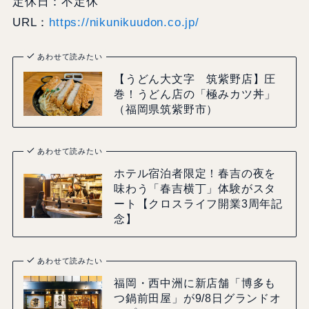
定休日：不定休
URL：
https://nikunikuudon.co.jp/
あわせて読みたい
【うどん大文字 筑紫野店】圧
巻！うどん店の「極みカツ丼」
（福岡県筑紫野市）
あわせて読みたい
ホテル宿泊者限定！春吉の夜を
味わう「春吉横丁」体験がスタ
ート【クロスライフ開業3周年記
念】
あわせて読みたい
福岡・西中洲に新店舗「博多も
つ鍋前田屋」が9/8日グランドオ