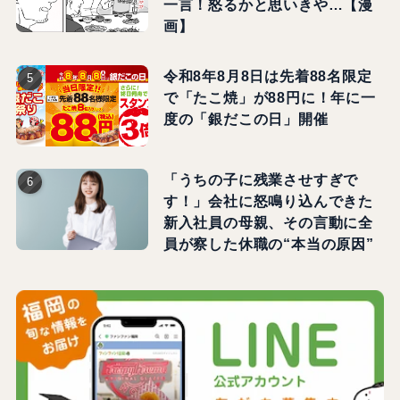
一言！怒るかと思いきや…【漫
画】
令和8年8月8日は先着88名限定
で「たこ焼」が88円に！年に一
度の「銀だこの日」開催
「うちの子に残業させすぎで
す！」会社に怒鳴り込んできた
新入社員の母親、その言動に全
員が察した休職の“本当の原因”