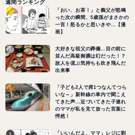
週間ランキング
「おい、お茶！」と義父が怒鳴
った次の瞬間、5歳孫がまさかの
一言！怒るかと思いきや…【漫
画】
大好きな祖父の葬儀…目の前に
並んだ高級御膳は幻だった！？
故人を偲ぶ気持ちも吹き飛んだ
出来事
「子ども2人で席1つなんてつら
いな～」新幹線の車内で聞こえ
てきた声…近づいてきた子連れ
のママが私を見て放った言葉に
愕然！
「いいんだよ、ママ」レジに割