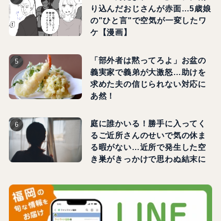
り込んだおじさんが赤面…5歳娘
の"ひと言"で空気が一変したワ
ケ【漫画】
「部外者は黙ってろよ」お盆の
義実家で義弟が大激怒…助けを
求めた夫の信じられない対応に
あ然！
庭に誰かいる！勝手に入ってく
るご近所さんのせいで気の休ま
る暇がない…近所で発生した空
き巣がきっかけで思わぬ結末に