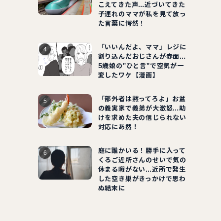
こえてきた声…近づいてきた
子連れのママが私を見て放っ
た言葉に愕然！
「いいんだよ、ママ」レジに
割り込んだおじさんが赤面…
5歳娘の"ひと言"で空気が一
変したワケ【漫画】
「部外者は黙ってろよ」お盆
の義実家で義弟が大激怒…助
けを求めた夫の信じられない
対応にあ然！
庭に誰かいる！勝手に入って
くるご近所さんのせいで気の
休まる暇がない…近所で発生
した空き巣がきっかけで思わ
ぬ結末に