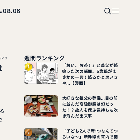
08.06
hu
週間ランキング
9-10
「おい、お茶！」と義父が怒
は
鳴った次の瞬間、5歳孫がま
さかの一言！怒るかと思いき
や…【漫画】
大好きな祖父の葬儀…目の前
に並んだ高級御膳は幻だっ
た！？故人を偲ぶ気持ちも吹
る
き飛んだ出来事
で
「子ども2人で席1つなんてつ
らいな～」新幹線の車内で聞