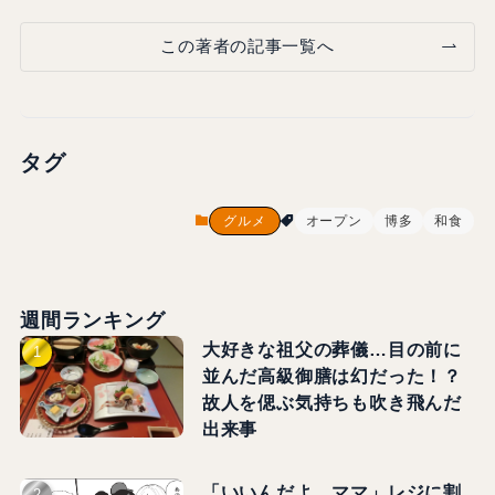
この著者の記事一覧へ
タグ
グルメ
オープン
博多
和食
週間ランキング
大好きな祖父の葬儀…目の前に
並んだ高級御膳は幻だった！？
故人を偲ぶ気持ちも吹き飛んだ
出来事
「いいんだよ、ママ」レジに割