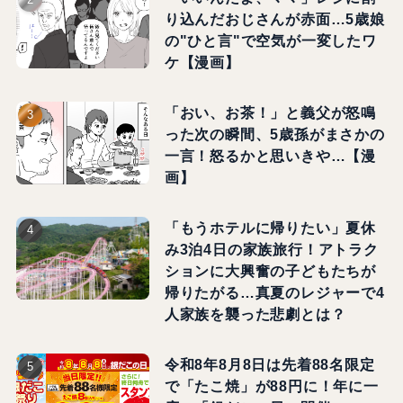
り込んだおじさんが赤面…5歳娘
の"ひと言"で空気が一変したワ
ケ【漫画】
「おい、お茶！」と義父が怒鳴
った次の瞬間、5歳孫がまさかの
一言！怒るかと思いきや…【漫
画】
「もうホテルに帰りたい」夏休
み3泊4日の家族旅行！アトラク
ションに大興奮の子どもたちが
帰りたがる…真夏のレジャーで4
人家族を襲った悲劇とは？
令和8年8月8日は先着88名限定
で「たこ焼」が88円に！年に一