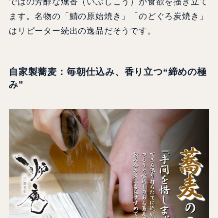
ではの芳醇な燻香（いぶしこう）が食欲を掻き立て
ます。名物の「鯖の原始焼き」「のどぐろ炭焼き」
はリピーター続出の逸品だそうです。
自家製蕎麦：毎朝仕込み、香り立つ“締めの極
み”