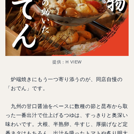
提供：H VIEW
炉端焼きにもう一つ寄り添うのが、同店自慢の
「おでん」です。
九州の甘口醤油をベースに数種の節と昆布から取
った一番出汁で仕上げるつゆは、すっきりと奥深い
味わいです。大根、半熟卵、牛すじ、厚揚げなど定
番ネタはもちろん、出汁を吸ったトマトや炙り明太