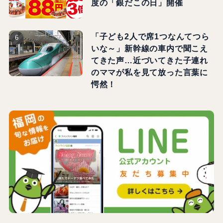
度の「銀だこの日」開催
「子ども2人で席1つなんてつら
いな～」新幹線の車内で聞こえ
てきた声…近づいてきた子連れ
のママが私を見て放った言葉に
愕然！