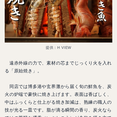
提供：H VIEW
遠赤外線の力で、素材の芯までじっくり火を入れ
る「原始焼き」。
同店では博多港や玄界灘から届く旬の鮮魚を、炭
火の炉端で豪快に焼き上げます。表面は香ばしく、
中はふっくらと仕上がる焼き加減は、熟練の職人の
技が光る一皿です。脂が滴る瞬間の香り、炭火なら