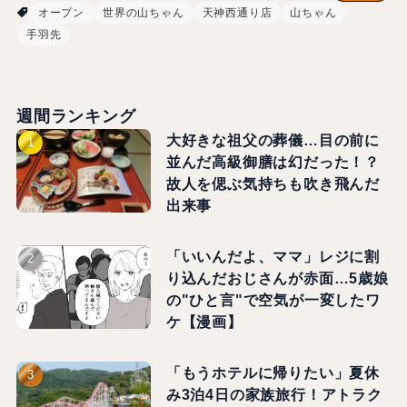
オープン
世界の山ちゃん
天神西通り店
山ちゃん
手羽先
週間ランキング
大好きな祖父の葬儀…目の前に
並んだ高級御膳は幻だった！？
故人を偲ぶ気持ちも吹き飛んだ
出来事
「いいんだよ、ママ」レジに割
り込んだおじさんが赤面…5歳娘
の"ひと言"で空気が一変したワ
ケ【漫画】
「もうホテルに帰りたい」夏休
み3泊4日の家族旅行！アトラク