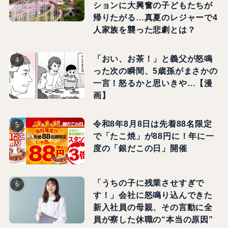
ションに大興奮の子どもたちが
帰りたがる…真夏のレジャーで4
人家族を襲った悲劇とは？
「おい、お茶！」と義父が怒鳴
った次の瞬間、5歳孫がまさかの
一言！怒るかと思いきや…【漫
画】
令和8年8月8日は先着88名限定
で「たこ焼」が88円に！年に一
度の「銀だこの日」開催
「うちの子に残業させすぎで
す！」会社に怒鳴り込んできた
新入社員の母親、その言動に全
員が察した休職の“本当の原因”