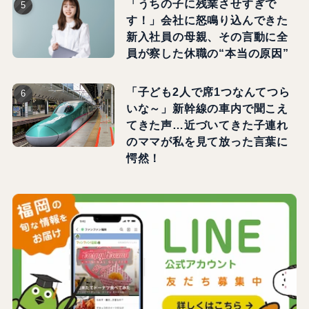
「うちの子に残業させすぎで
す！」会社に怒鳴り込んできた
新入社員の母親、その言動に全
員が察した休職の“本当の原因”
「子ども2人で席1つなんてつら
いな～」新幹線の車内で聞こえ
てきた声…近づいてきた子連れ
のママが私を見て放った言葉に
愕然！