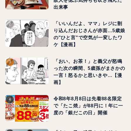
故人を偲ぶ気持ちも吹き飛んだ
出来事
「いいんだよ、ママ」レジに割
り込んだおじさんが赤面…5歳娘
の"ひと言"で空気が一変したワ
ケ【漫画】
「おい、お茶！」と義父が怒鳴
った次の瞬間、5歳孫がまさかの
一言！怒るかと思いきや…【漫
画】
令和8年8月8日は先着88名限定
で「たこ焼」が88円に！年に一
度の「銀だこの日」開催