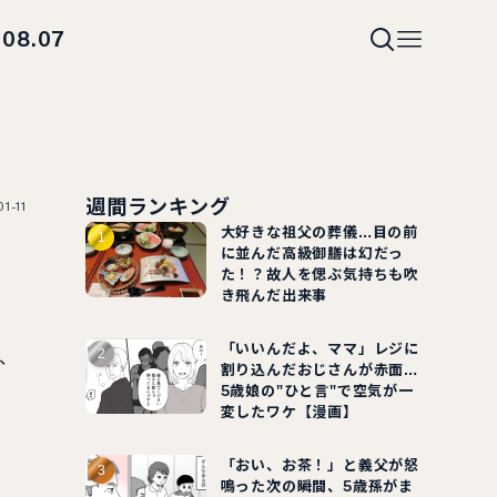
08.07
i
週間ランキング
1-11
大好きな祖父の葬儀…目の前
に並んだ高級御膳は幻だっ
た！？故人を偲ぶ気持ちも吹
き飛んだ出来事
「いいんだよ、ママ」レジに
、
割り込んだおじさんが赤面…
5歳娘の"ひと言"で空気が一
変したワケ【漫画】
「おい、お茶！」と義父が怒
鳴った次の瞬間、5歳孫がま