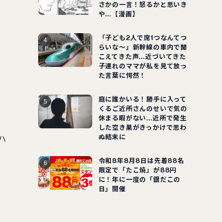
さかの一言！怒るかと思いき
や…【漫画】
「子ども2人で席1つなんてつ
らいな～」新幹線の車内で聞
こえてきた声…近づいてきた
子連れのママが私を見て放っ
た言葉に愕然！
庭に誰かいる！勝手に入って
くるご近所さんのせいで気の
休まる暇がない…近所で発生
した空き巣がきっかけで思わ
ぬ結末に
ハ
令和8年8月8日は先着88名
限定で「たこ焼」が88円
に！年に一度の「銀だこの
日」開催