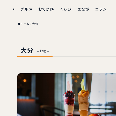
グルメ
おでかけ
くらし
まなび
コラム
ホーム
大分
大分
– tag –