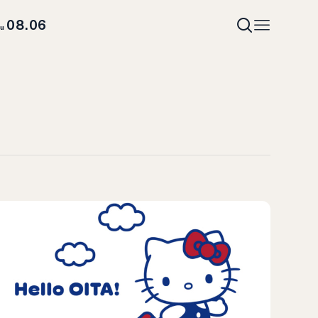
08.06
hu