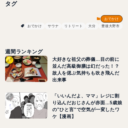
タグ
おでかけ
おでかけ
サウナ
リトリート
大分
豊後大野市
週間ランキング
大好きな祖父の葬儀…目の前に
並んだ高級御膳は幻だった！？
故人を偲ぶ気持ちも吹き飛んだ
出来事
「いいんだよ、ママ」レジに割
り込んだおじさんが赤面…5歳娘
の"ひと言"で空気が一変したワ
ケ【漫画】