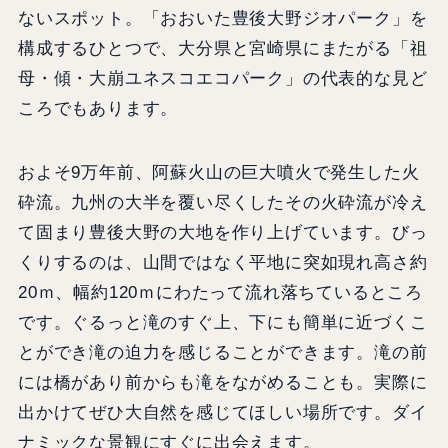
ないスポット。「おおいた豊後大野ジオパーク」を
構成するひとつで、大分県と宮崎県にまたがる「祖
母・傾・大崩ユネスコエコパーク」の代表的な見ど
ころでもあります。
およそ9万年前、阿蘇火山の巨大噴火で発生した火
砕流。九州の大半を覆い尽くしたその火砕流が冷え
て固まり豊後大野の大地を作り上げています。びっ
くりするのは、山間ではなく平地に突如現れ高さ約
20ｍ、幅約120ｍにわたって流れ落ちているところ
です。ぐるっと滝のすぐ上、下にも簡単に近づくこ
とができ滝の迫力を感じることができます。滝の前
には橋があり前からも滝をながめることも。実際に
出かけてぜひ大自然を感じてほしい場所です。ダイ
ナミックな景観にすぐに出会えます。