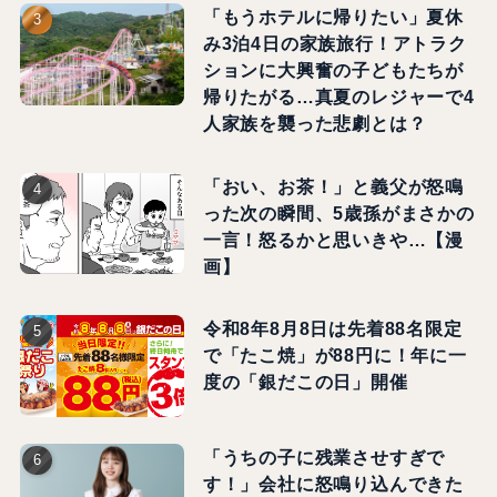
「もうホテルに帰りたい」夏休
み3泊4日の家族旅行！アトラク
ションに大興奮の子どもたちが
帰りたがる…真夏のレジャーで4
人家族を襲った悲劇とは？
「おい、お茶！」と義父が怒鳴
った次の瞬間、5歳孫がまさかの
一言！怒るかと思いきや…【漫
画】
令和8年8月8日は先着88名限定
で「たこ焼」が88円に！年に一
度の「銀だこの日」開催
「うちの子に残業させすぎで
す！」会社に怒鳴り込んできた