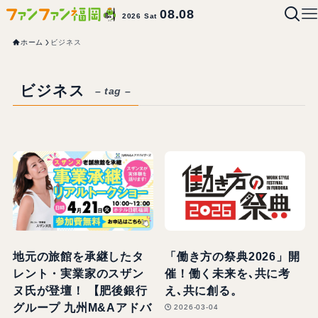
08.08
2026 Sat
ホーム
ビジネス
ビジネス
– tag –
地元の旅館を承継したタ
「働き方の祭典2026」開
レント・実業家のスザン
催！働く未来を､共に考
ヌ氏が登壇！ 【肥後銀行
え､共に創る。
グループ 九州M&Aアドバ
2026-03-04