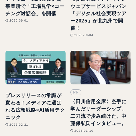
事業所で「工場見学×コー
ウェブサービスジャパン
チング対話会」を開催
「デジタル社会実現ツア
ー2025」が北九州で開
2025-09-01
催！
2025-08-04
PR
プレスリリースの常識が
〈田川信用金庫〉空手に
変わる！メディアに選ば
学んだリーダーシップ。
れる広報戦略×AI活用テク
二刀流で歩み続けた、中
ニック
藤保弘氏インタビュー。
2025-02-21
2025-01-10