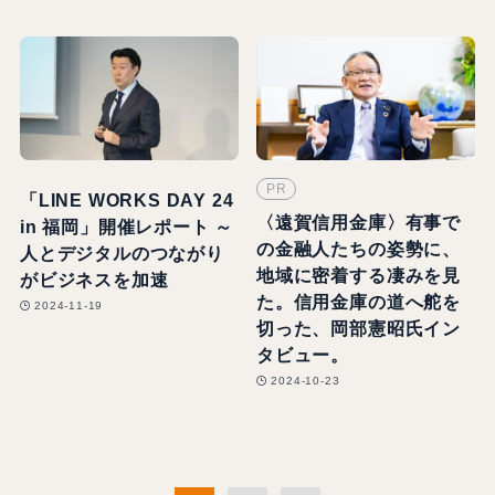
PR
「LINE WORKS DAY 24
〈遠賀信用金庫〉有事で
in 福岡」開催レポート ～
の金融人たちの姿勢に、
人とデジタルのつながり
地域に密着する凄みを見
がビジネスを加速
た。信用金庫の道へ舵を
2024-11-19
切った、岡部憲昭氏イン
タビュー。
2024-10-23