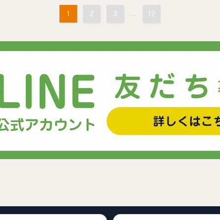
1
2
3
...
12