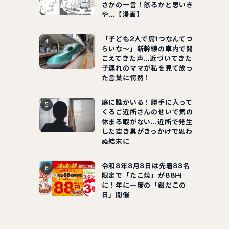
さかの一言！怒るかと思いき
や…【漫画】
「子ども2人で席1つなんてつ
らいな～」新幹線の車内で聞
こえてきた声…近づいてきた
子連れのママが私を見て放っ
た言葉に愕然！
庭に誰かいる！勝手に入って
くるご近所さんのせいで気の
休まる暇がない…近所で発生
した空き巣がきっかけで思わ
ぬ結末に
令和8年8月8日は先着88名
限定で「たこ焼」が88円
に！年に一度の「銀だこの
日」開催