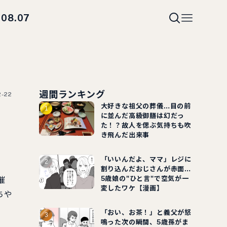
08.07
i
週間ランキング
2-22
大好きな祖父の葬儀…目の前
に並んだ高級御膳は幻だっ
た！？故人を偲ぶ気持ちも吹
き飛んだ出来事
「いいんだよ、ママ」レジに
割り込んだおじさんが赤面…
5歳娘の"ひと言"で空気が一
催
変したワケ【漫画】
ちや
「おい、お茶！」と義父が怒
鳴った次の瞬間、5歳孫がま