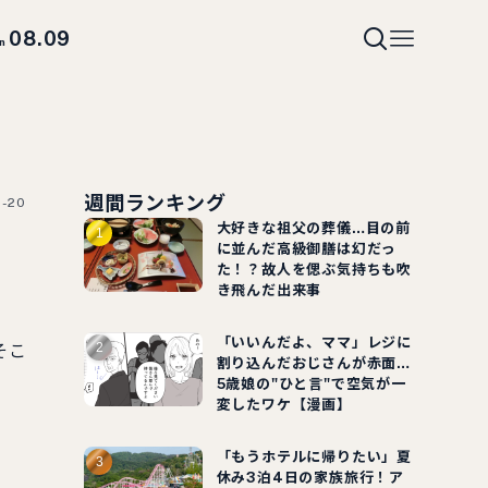
08.09
un
週間ランキング
2-20
大好きな祖父の葬儀…目の前
に並んだ高級御膳は幻だっ
た！？故人を偲ぶ気持ちも吹
き飛んだ出来事
「いいんだよ、ママ」レジに
そこ
割り込んだおじさんが赤面…
5歳娘の"ひと言"で空気が一
変したワケ【漫画】
「もうホテルに帰りたい」夏
休み3泊4日の家族旅行！ア