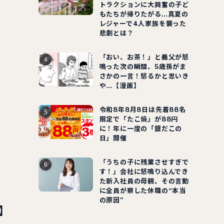
トラクションに大興奮の子ど
もたちが帰りたがる…真夏の
レジャーで4人家族を襲った
悲劇とは？
「おい、お茶！」と義父が怒
鳴った次の瞬間、5歳孫がま
さかの一言！怒るかと思いき
や…【漫画】
令和8年8月8日は先着88名
限定で「たこ焼」が88円
に！年に一度の「銀だこの
日」開催
「うちの子に残業させすぎで
す！」会社に怒鳴り込んでき
た新入社員の母親、その言動
に全員が察した休職の“本当
の原因”
n】