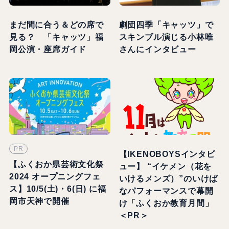
まだ間に合う＆どの席で
劇団四季「キャッツ」で
見る？ 「キャッツ」福
スキンブル演じる小林唯
岡公演・座席ガイド
さんにインタビュー
PR
【IKENOBOYSインタビ
【ふくおか県芸術文化祭
ュー】 “イケメン（花を
2024 オープニングフェ
いけるメンズ）”のいけば
ス】10/5(土)・6(日) に福
なパフォーマンスで幕開
岡市天神で開催
け「ふくおか教育月間」
＜PR＞