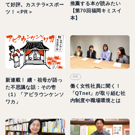
推薦する本が読みたい
て好評。カステラ×スポー
【第70回福岡キミスイ
ツ！＜PR＞
本】
PR
新連載！ 續・祖母が語っ
働く女性社員に聞く！
た不思議な話：その壱
「QTnet」が取り組む社
（1）「アビラウンケンソ
内制度や職場環境とは
ワカ」