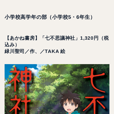
小学校高学年の部（小学校5・6年生）
【あかね書房】「七不思議神社」1,320円（税
込み）
緑川聖司／作、／TAKA 絵