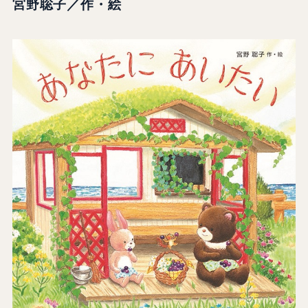
宮野聡子／作・絵