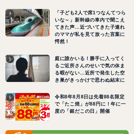
「子ども2人で席1つなんてつら
いな～」新幹線の車内で聞こえ
てきた声…近づいてきた子連れ
のママが私を見て放った言葉に
愕然！
庭に誰かいる！勝手に入ってく
るご近所さんのせいで気の休ま
る暇がない…近所で発生した空
き巣がきっかけで思わぬ結末に
令和8年8月8日は先着88名限定
で「たこ焼」が88円に！年に一
度の「銀だこの日」開催