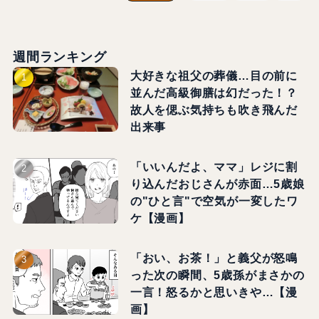
週間ランキング
大好きな祖父の葬儀…目の前に
並んだ高級御膳は幻だった！？
故人を偲ぶ気持ちも吹き飛んだ
出来事
「いいんだよ、ママ」レジに割
り込んだおじさんが赤面…5歳娘
の"ひと言"で空気が一変したワ
ケ【漫画】
「おい、お茶！」と義父が怒鳴
った次の瞬間、5歳孫がまさかの
一言！怒るかと思いきや…【漫
画】