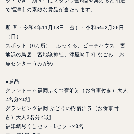
ットでき、期間中にスタンプ全6個を集めると抽選
で福津市の素敵な賞品が当たります。
期 間：令和4年11月18日（金）～令和5年2月26日
（日）
スポット（6カ所）：ふっくる、ビーチハウス、宮
地浜の鳥居、宮地嶽神社、津屋崎千軒 なごみ、お
魚センターうみがめ
●景品
グランドーム福岡ふくつ宿泊券（お食事付き）大人
2名分×1組
グランピング福岡 ぶどうの樹宿泊券（お食事付
き）大人2名分×1組
福津鯛尽くしセット1セット×3名