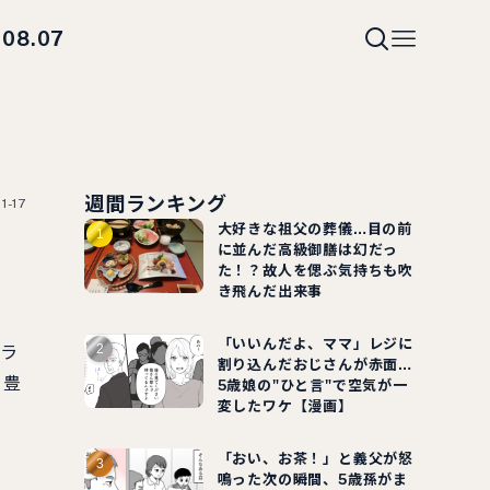
08.07
i
週間ランキング
1-17
大好きな祖父の葬儀…目の前
に並んだ高級御膳は幻だっ
た！？故人を偲ぶ気持ちも吹
き飛んだ出来事
「いいんだよ、ママ」レジに
「ラ
割り込んだおじさんが赤面…
り豊
5歳娘の"ひと言"で空気が一
変したワケ【漫画】
「おい、お茶！」と義父が怒
鳴った次の瞬間、5歳孫がま