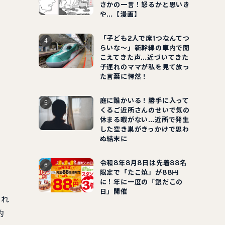
さかの一言！怒るかと思いき
や…【漫画】
「子ども2人で席1つなんてつ
らいな～」新幹線の車内で聞
こえてきた声…近づいてきた
子連れのママが私を見て放っ
た言葉に愕然！
庭に誰かいる！勝手に入って
くるご近所さんのせいで気の
休まる暇がない…近所で発生
した空き巣がきっかけで思わ
ぬ結末に
令和8年8月8日は先着88名
限定で「たこ焼」が88円
に！年に一度の「銀だこの
日」開催
され
的