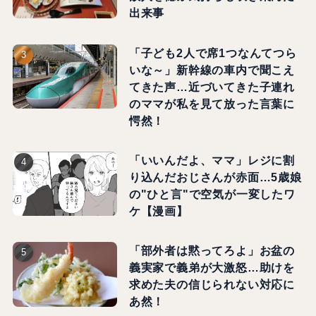
出来事
「子ども2人で席1つなんてつら
いな～」新幹線の車内で聞こえ
てきた声…近づいてきた子連れ
のママが私を見て放った言葉に
愕然！
「いいんだよ、ママ」レジに割
り込んだおじさんが赤面…5歳娘
の"ひと言"で空気が一変したワ
ケ【漫画】
「部外者は黙ってろよ」お盆の
義実家で義弟が大激怒…助けを
求めた夫の信じられない対応に
あ然！