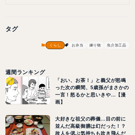
タグ
くらし
お弁当
練り物
魚介加工品
週間ランキング
「おい、お茶！」と義父が怒鳴
った次の瞬間、5歳孫がまさかの
一言！怒るかと思いきや…【漫
画】
大好きな祖父の葬儀…目の前に
並んだ高級御膳は幻だった！？
故人を偲ぶ気持ちも吹き飛んだ