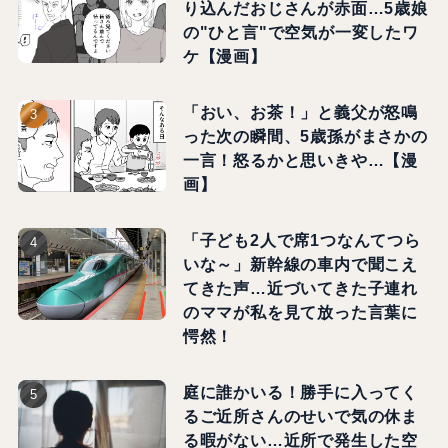
り込んだおじさんが赤面…5歳娘
の"ひと言"で空気が一変したワ
ケ【漫画】
「おい、お茶！」と義父が怒鳴
った次の瞬間、5歳孫がまさかの
一言！怒るかと思いきや…【漫
画】
「子ども2人で席1つなんてつら
いな～」新幹線の車内で聞こえ
てきた声…近づいてきた子連れ
のママが私を見て放った言葉に
愕然！
庭に誰かいる！勝手に入ってく
るご近所さんのせいで気の休ま
る暇がない…近所で発生した空