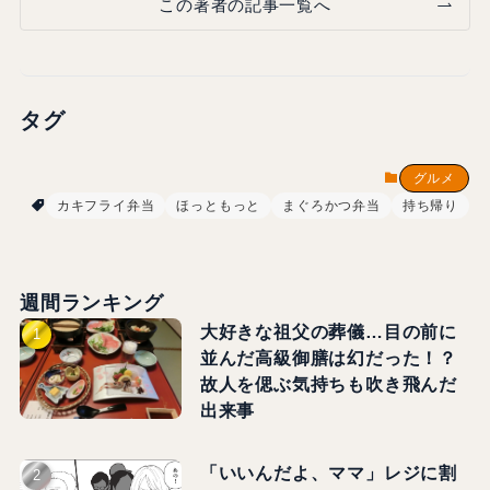
この著者の記事一覧へ
タグ
グルメ
カキフライ弁当
ほっともっと
まぐろかつ弁当
持ち帰り
週間ランキング
大好きな祖父の葬儀…目の前に
並んだ高級御膳は幻だった！？
故人を偲ぶ気持ちも吹き飛んだ
出来事
「いいんだよ、ママ」レジに割