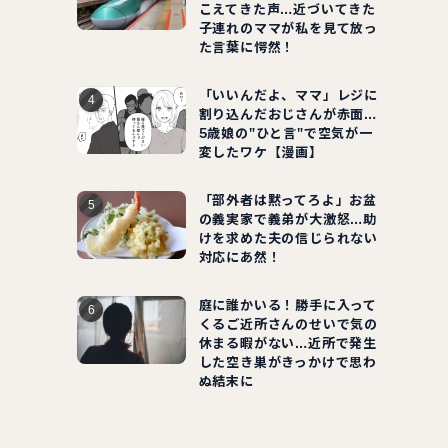
こえてきた声…近づいてきた
子連れのママが私を見て放っ
た言葉に愕然！
「いいんだよ、ママ」レジに
割り込んだおじさんが赤面…
5歳娘の"ひと言"で空気が一
変したワケ【漫画】
「部外者は黙ってろよ」お盆
の義実家で義弟が大激怒…助
けを求めた夫の信じられない
対応にあ然！
庭に誰かいる！勝手に入って
くるご近所さんのせいで気の
休まる暇がない…近所で発生
した空き巣がきっかけで思わ
ぬ結末に