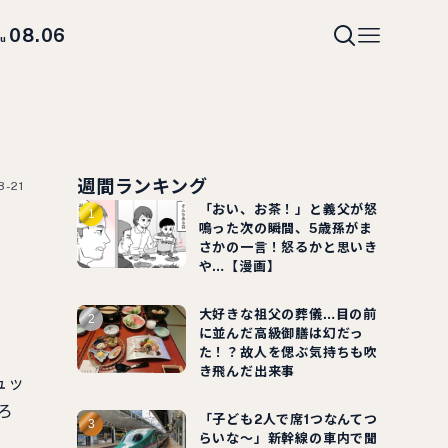
08.06
hu
週間ランキング
8-21
「おい、お茶！」と義父が怒
鳴った次の瞬間、5歳孫がま
さかの一言！怒るかと思いき
や…【漫画】
大好きな祖父の葬儀…目の前
に並んだ高級御膳は幻だっ
た！？故人を偲ぶ気持ちも吹
き飛んだ出来事
ュッ
ろ
「子ども2人で席1つなんてつ
らいな～」新幹線の車内で聞