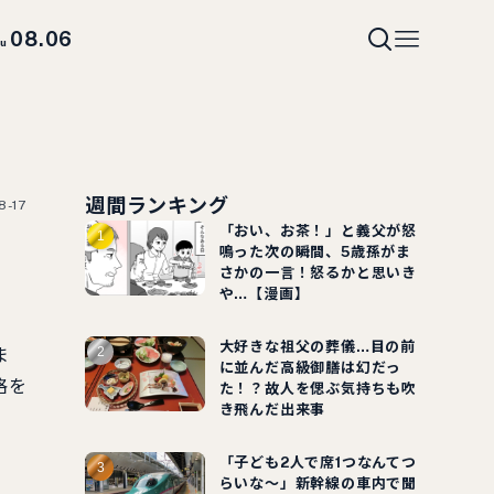
08.06
hu
週間ランキング
8-17
「おい、お茶！」と義父が怒
鳴った次の瞬間、5歳孫がま
さかの一言！怒るかと思いき
や…【漫画】
大好きな祖父の葬儀…目の前
ま
に並んだ高級御膳は幻だっ
格を
た！？故人を偲ぶ気持ちも吹
き飛んだ出来事
「子ども2人で席1つなんてつ
らいな～」新幹線の車内で聞