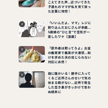
こえてきた声…近づいてきた
子連れのママが私を見て放っ
た言葉に愕然！
「いいんだよ、ママ」レジに
割り込んだおじさんが赤面…
5歳娘の"ひと言"で空気が一
変したワケ【漫画】
「部外者は黙ってろよ」お盆
の義実家で義弟が大激怒…助
けを求めた夫の信じられない
対応にあ然！
庭に誰かいる！勝手に入って
くるご近所さんのせいで気の
休まる暇がない…近所で発生
した空き巣がきっかけで思わ
ぬ結末に