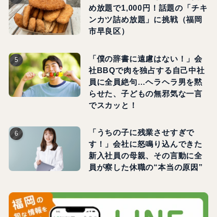
め放題で1,000円！話題の「チキ
ンカツ詰め放題」に挑戦（福岡
市早良区）
「僕の辞書に遠慮はない！」会
社BBQで肉を独占する自己中社
員に全員絶句…ヘラヘラ男を黙
らせた、子どもの無邪気な一言
でスカッと！
「うちの子に残業させすぎで
す！」会社に怒鳴り込んできた
新入社員の母親、その言動に全
員が察した休職の“本当の原因”