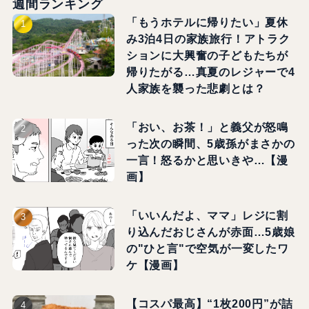
週間ランキング
「もうホテルに帰りたい」夏休
み3泊4日の家族旅行！アトラク
ションに大興奮の子どもたちが
帰りたがる…真夏のレジャーで4
人家族を襲った悲劇とは？
「おい、お茶！」と義父が怒鳴
った次の瞬間、5歳孫がまさかの
一言！怒るかと思いきや…【漫
画】
「いいんだよ、ママ」レジに割
り込んだおじさんが赤面…5歳娘
の"ひと言"で空気が一変したワ
ケ【漫画】
【コスパ最高】“1枚200円”が詰