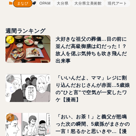
まなび
OPAM
大分県
大分県立美術館
現代アート
週間ランキング
大好きな祖父の葬儀…目の前に
並んだ高級御膳は幻だった！？
故人を偲ぶ気持ちも吹き飛んだ
出来事
「いいんだよ、ママ」レジに割
り込んだおじさんが赤面…5歳娘
の"ひと言"で空気が一変したワ
ケ【漫画】
「おい、お茶！」と義父が怒鳴
った次の瞬間、5歳孫がまさかの
一言！怒るかと思いきや…【漫