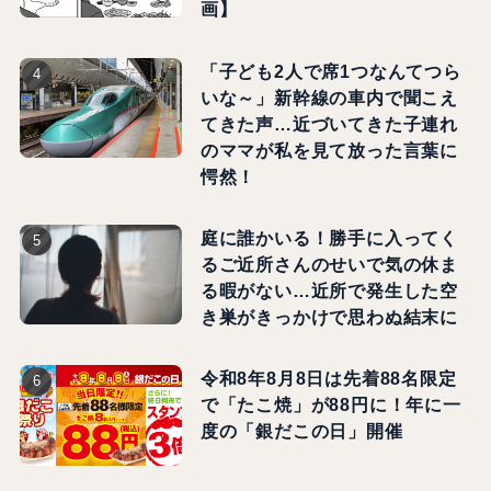
画】
「子ども2人で席1つなんてつら
いな～」新幹線の車内で聞こえ
てきた声…近づいてきた子連れ
のママが私を見て放った言葉に
愕然！
庭に誰かいる！勝手に入ってく
るご近所さんのせいで気の休ま
る暇がない…近所で発生した空
き巣がきっかけで思わぬ結末に
令和8年8月8日は先着88名限定
で「たこ焼」が88円に！年に一
度の「銀だこの日」開催