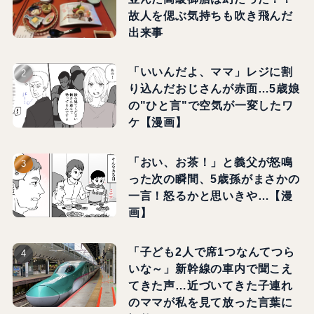
故人を偲ぶ気持ちも吹き飛んだ
出来事
「いいんだよ、ママ」レジに割
り込んだおじさんが赤面…5歳娘
の"ひと言"で空気が一変したワ
ケ【漫画】
「おい、お茶！」と義父が怒鳴
った次の瞬間、5歳孫がまさかの
一言！怒るかと思いきや…【漫
画】
「子ども2人で席1つなんてつら
いな～」新幹線の車内で聞こえ
てきた声…近づいてきた子連れ
のママが私を見て放った言葉に