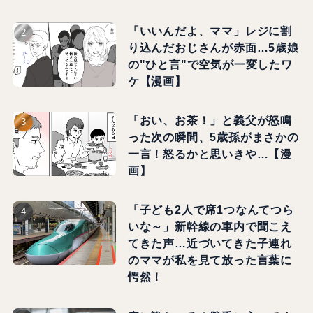
「いいんだよ、ママ」レジに割
り込んだおじさんが赤面…5歳娘
の"ひと言"で空気が一変したワ
ケ【漫画】
「おい、お茶！」と義父が怒鳴
った次の瞬間、5歳孫がまさかの
一言！怒るかと思いきや…【漫
画】
「子ども2人で席1つなんてつら
いな～」新幹線の車内で聞こえ
てきた声…近づいてきた子連れ
のママが私を見て放った言葉に
愕然！