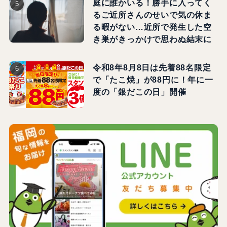
庭に誰かいる！勝手に入ってく
るご近所さんのせいで気の休ま
る暇がない…近所で発生した空
き巣がきっかけで思わぬ結末に
令和8年8月8日は先着88名限定
で「たこ焼」が88円に！年に一
度の「銀だこの日」開催