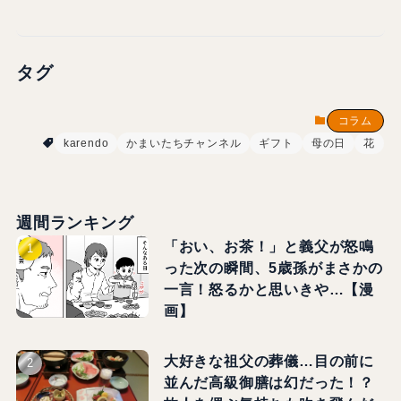
タグ
コラム
karendo
かまいたちチャンネル
ギフト
母の日
花
週間ランキング
「おい、お茶！」と義父が怒鳴
った次の瞬間、5歳孫がまさかの
一言！怒るかと思いきや…【漫
画】
大好きな祖父の葬儀…目の前に
並んだ高級御膳は幻だった！？