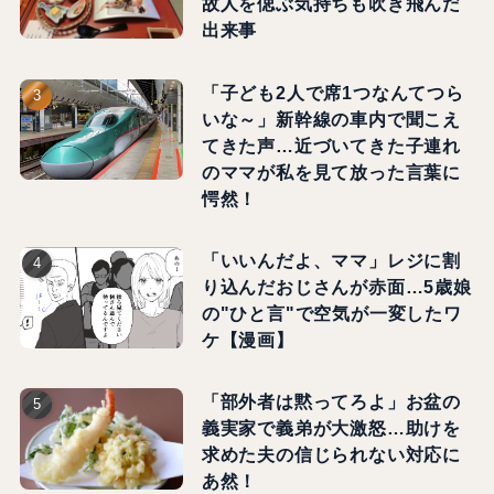
故人を偲ぶ気持ちも吹き飛んだ
出来事
「子ども2人で席1つなんてつら
いな～」新幹線の車内で聞こえ
てきた声…近づいてきた子連れ
のママが私を見て放った言葉に
愕然！
「いいんだよ、ママ」レジに割
り込んだおじさんが赤面…5歳娘
の"ひと言"で空気が一変したワ
ケ【漫画】
「部外者は黙ってろよ」お盆の
義実家で義弟が大激怒…助けを
求めた夫の信じられない対応に
あ然！