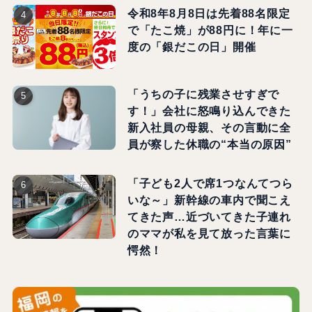
令和8年8月8日は先着88名限定
で「たこ焼」が88円に！年に一
度の「銀だこの日」開催
「うちの子に残業させすぎで
す！」会社に怒鳴り込んできた
新入社員の母親、その言動に全
員が察した休職の“本当の原因”
「子ども2人で席1つなんてつら
いな～」新幹線の車内で聞こえ
てきた声…近づいてきた子連れ
のママが私を見て放った言葉に
愕然！