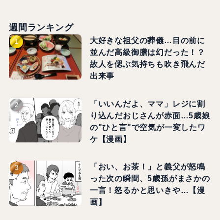
週間ランキング
大好きな祖父の葬儀…目の前に
並んだ高級御膳は幻だった！？
故人を偲ぶ気持ちも吹き飛んだ
出来事
「いいんだよ、ママ」レジに割
り込んだおじさんが赤面…5歳娘
の"ひと言"で空気が一変したワ
ケ【漫画】
「おい、お茶！」と義父が怒鳴
った次の瞬間、5歳孫がまさかの
一言！怒るかと思いきや…【漫
画】