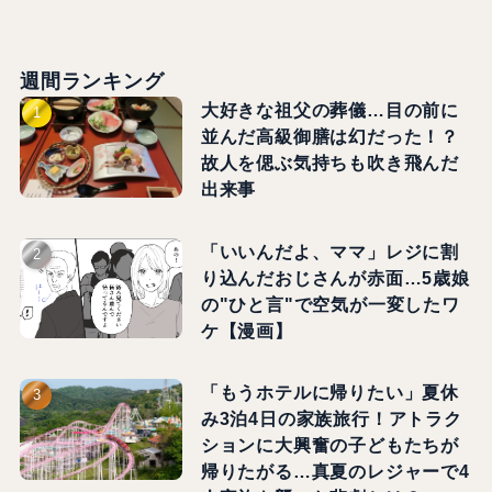
週間ランキング
大好きな祖父の葬儀…目の前に
並んだ高級御膳は幻だった！？
故人を偲ぶ気持ちも吹き飛んだ
出来事
「いいんだよ、ママ」レジに割
り込んだおじさんが赤面…5歳娘
の"ひと言"で空気が一変したワ
ケ【漫画】
「もうホテルに帰りたい」夏休
み3泊4日の家族旅行！アトラク
ションに大興奮の子どもたちが
帰りたがる…真夏のレジャーで4