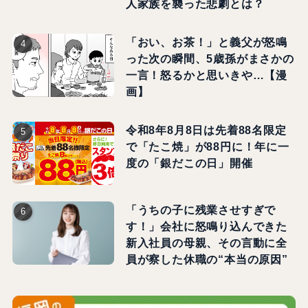
人家族を襲った悲劇とは？
「おい、お茶！」と義父が怒鳴
った次の瞬間、5歳孫がまさかの
一言！怒るかと思いきや…【漫
画】
令和8年8月8日は先着88名限定
で「たこ焼」が88円に！年に一
度の「銀だこの日」開催
「うちの子に残業させすぎで
す！」会社に怒鳴り込んできた
新入社員の母親、その言動に全
員が察した休職の“本当の原因”