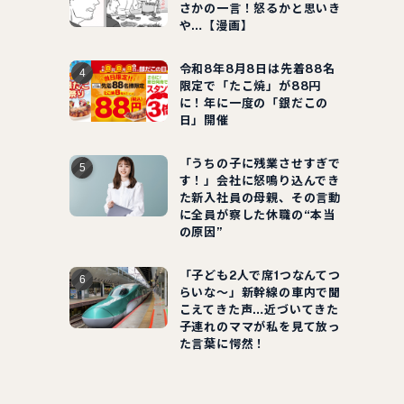
さかの一言！怒るかと思いき
や…【漫画】
令和8年8月8日は先着88名
限定で「たこ焼」が88円
に！年に一度の「銀だこの
日」開催
「うちの子に残業させすぎで
す！」会社に怒鳴り込んでき
た新入社員の母親、その言動
に全員が察した休職の“本当
の原因”
「子ども2人で席1つなんてつ
らいな～」新幹線の車内で聞
こえてきた声…近づいてきた
子連れのママが私を見て放っ
た言葉に愕然！