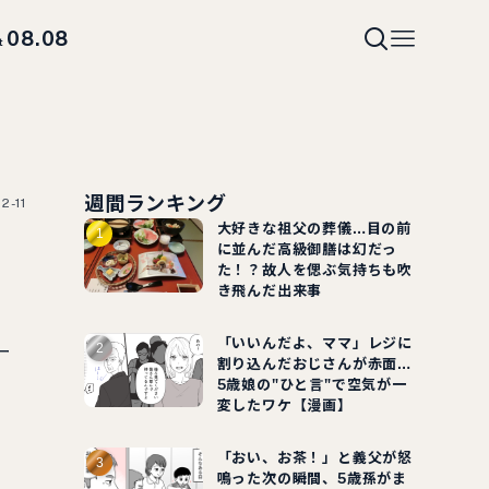
08.08
t
週間ランキング
2-11
大好きな祖父の葬儀…目の前
に並んだ高級御膳は幻だっ
た！？故人を偲ぶ気持ちも吹
き飛んだ出来事
「いいんだよ、ママ」レジに
ー
割り込んだおじさんが赤面…
5歳娘の"ひと言"で空気が一
変したワケ【漫画】
「おい、お茶！」と義父が怒
鳴った次の瞬間、5歳孫がま