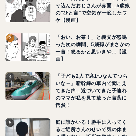
り込んだおじさんが赤面…5歳娘
の"ひと言"で空気が一変したワ
ケ【漫画】
「おい、お茶！」と義父が怒鳴
った次の瞬間、5歳孫がまさかの
一言！怒るかと思いきや…【漫
画】
「子ども2人で席1つなんてつら
いな～」新幹線の車内で聞こえ
てきた声…近づいてきた子連れ
のママが私を見て放った言葉に
愕然！
庭に誰かいる！勝手に入ってく
るご近所さんのせいで気の休ま