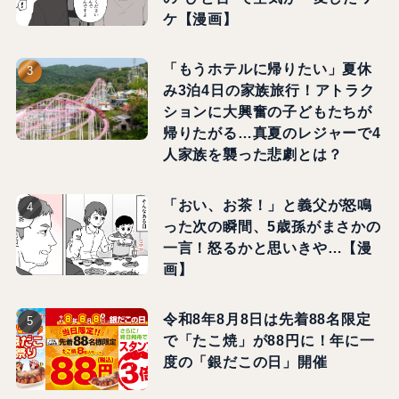
ケ【漫画】
「もうホテルに帰りたい」夏休
み3泊4日の家族旅行！アトラク
ションに大興奮の子どもたちが
帰りたがる…真夏のレジャーで4
人家族を襲った悲劇とは？
「おい、お茶！」と義父が怒鳴
った次の瞬間、5歳孫がまさかの
一言！怒るかと思いきや…【漫
画】
令和8年8月8日は先着88名限定
で「たこ焼」が88円に！年に一
度の「銀だこの日」開催