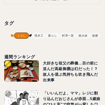
タグ
くらし
境木工
暮らし
村澤一晃
箱火鉢
箱膳
週間ランキング
大好きな祖父の葬儀…目の前に
並んだ高級御膳は幻だった！？
故人を偲ぶ気持ちも吹き飛んだ
出来事
「いいんだよ、ママ」レジに割
り込んだおじさんが赤面…5歳娘
の"ひと言"で空気が一変したワ