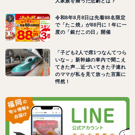
人家族を襲った悲劇とは？
令和8年8月8日は先着88名限定
で「たこ焼」が88円に！年に一
度の「銀だこの日」開催
「子ども2人で席1つなんてつら
いな～」新幹線の車内で聞こえ
てきた声…近づいてきた子連れ
のママが私を見て放った言葉に
愕然！