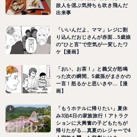
故人を偲ぶ気持ちも吹き飛んだ
出来事
「いいんだよ、ママ」レジに割
り込んだおじさんが赤面…5歳娘
の"ひと言"で空気が一変したワ
ケ【漫画】
「おい、お茶！」と義父が怒鳴
った次の瞬間、5歳孫がまさかの
一言！怒るかと思いきや…【漫
画】
「もうホテルに帰りたい」夏休
み3泊4日の家族旅行！アトラク
ションに大興奮の子どもたちが
帰りたがる…真夏のレジャーで4