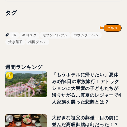
タグ
グルメ
JR
キヨスク
セブンイレブン
バウムクーヘン
焼き菓子
福岡グルメ
週間ランキング
「もうホテルに帰りたい」夏休
み3泊4日の家族旅行！アトラク
ションに大興奮の子どもたちが
帰りたがる…真夏のレジャーで4
人家族を襲った悲劇とは？
大好きな祖父の葬儀…目の前に
並んだ高級御膳は幻だった！？