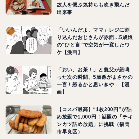
故人を偲ぶ気持ちも吹き飛んだ
出来事
「いいんだよ、ママ」レジに割
り込んだおじさんが赤面…5歳娘
の"ひと言"で空気が一変したワ
ケ【漫画】
「おい、お茶！」と義父が怒鳴
った次の瞬間、5歳孫がまさかの
一言！怒るかと思いきや…【漫
画】
【コスパ最高】“1枚200円”が詰
め放題で1,000円！話題の「チキ
ンカツ詰め放題」に挑戦（福岡
市早良区）