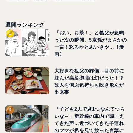
週間ランキング
「おい、お茶！」と義父が怒鳴
った次の瞬間、5歳孫がまさかの
一言！怒るかと思いきや…【漫
画】
大好きな祖父の葬儀…目の前に
並んだ高級御膳は幻だった！？
故人を偲ぶ気持ちも吹き飛んだ
出来事
「子ども2人で席1つなんてつら
いな～」新幹線の車内で聞こえ
てきた声…近づいてきた子連れ
のママが私を見て放った言葉に