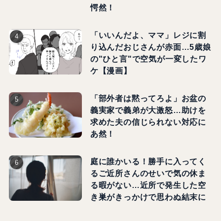
愕然！
「いいんだよ、ママ」レジに割
り込んだおじさんが赤面…5歳娘
の"ひと言"で空気が一変したワ
ケ【漫画】
「部外者は黙ってろよ」お盆の
義実家で義弟が大激怒…助けを
求めた夫の信じられない対応に
あ然！
庭に誰かいる！勝手に入ってく
るご近所さんのせいで気の休ま
る暇がない…近所で発生した空
き巣がきっかけで思わぬ結末に